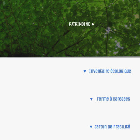
PATRIMOINE ►
▼ Inventaire écologique
▼
ferme à caresses
▼
Jardin de fragilité