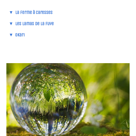
▼
La ferme à caresses
▼
Les lamas de la Fuye
▼
Okari