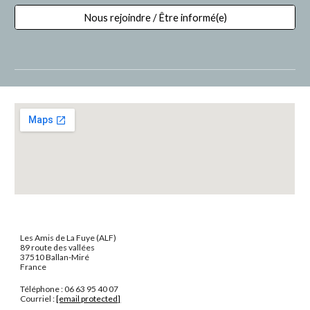
Nous rejoindre / Être informé(e)
Les Amis de La Fuye (ALF)
89 route des vallées
37510 Ballan-Miré
France
Téléphone : 06 63 95 40 07
Courriel :
[email protected]