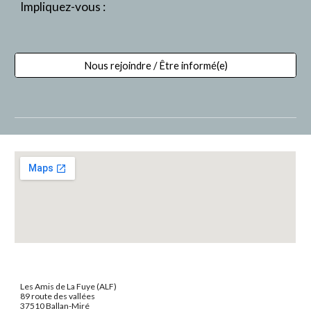
Impliquez-vous :
Nous rejoindre / Être informé(e)
Les Amis de La Fuye (ALF)
89 route des vallées
37510 Ballan-Miré