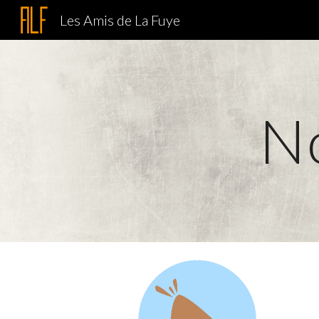
Les Amis de La Fuye
Sk
No