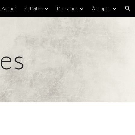
Accueil
Activités
Domaines
À propos
ion
res